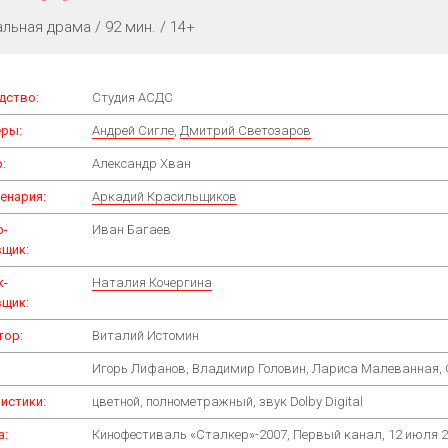
льная драма / 92 мин. / 14+
дство:
Студия АСДС
ры:
Андрей Сигле
,
Дмитрий Светозаров
:
Александр Хван
енария:
Аркадий Красильщиков
р-
Иван Багаев
вщик:
к-
Наталия Кочергина
вщик:
тор:
Виталий Истомин
Игорь Лифанов, Владимир Головин, Лариса Малеванная,
истики:
цветной, полнометражный, звук Dolby Digital
а:
Кинофестиваль «Сталкер»-2007, Первый канал, 12 июля 