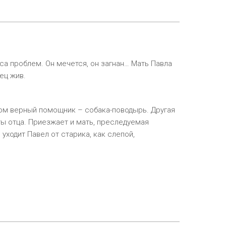
са проблем. Он мечется, он загнан… Мать Павла
тец жив.
ядом верный помощник – собака-поводырь. Другая
ты отца. Приезжает и мать, преследуемая
уходит Павел от старика, как слепой,