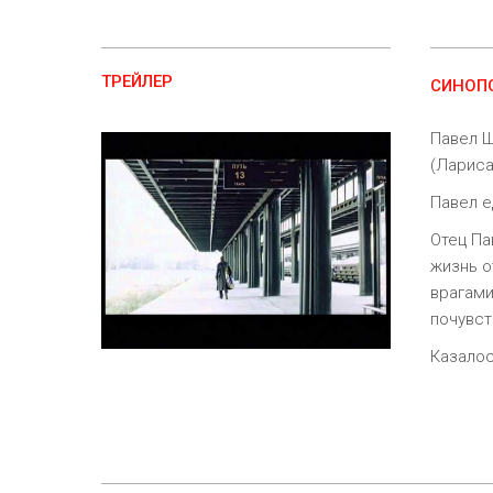
ТРЕЙЛЕР
СИНОП
Павел Ш
(Лариса
Павел е
Отец Па
жизнь о
врагами
почувст
Казалос