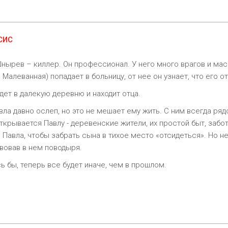
СИС
нырев – киллер. Он профессионал. У него много врагов и мас
 Малеванная) попадает в больницу, от нее он узнает, что его о
дет в далекую деревню и находит отца.
вла давно ослеп, но это не мешает ему жить. С ним всегда р
ткрывается Павлу - деревенские жители, их простой быт, забо
 Павла, чтобы забрать сына в тихое место «отсидеться». Но не 
вовав в нем поводыря.
ь бы, теперь все будет иначе, чем в прошлом.