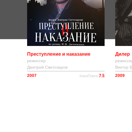
Преступление и наказание
Дилер
режиссер
режиссе
Дмитрий Светозаров
Виктор 
2007
2009
7.5
КиноПоиск