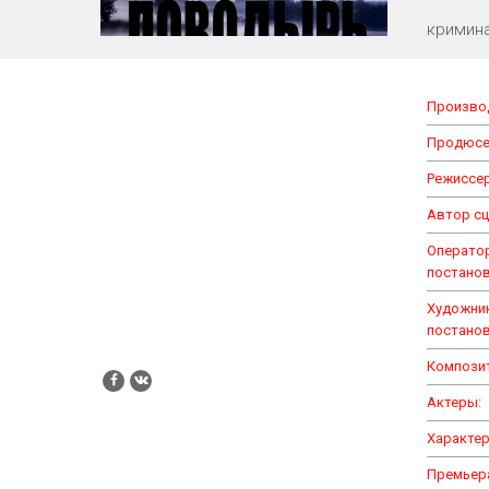
кримина
Произво
Продюсе
Режиссер
Автор сц
Операто
постано
Художни
постано
Компози
Актеры:
Характер
Премьер