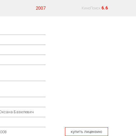
6.6
2007
КиноПоиск
 Оксана Базилевич
купить лицензию
2008