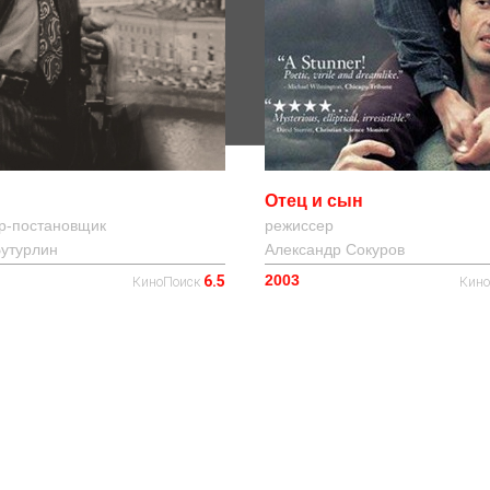
Отец и сын
режиссер
р-постановщик
Александр Сокуров
Бутурлин
2003
6.5
Кин
КиноПоиск