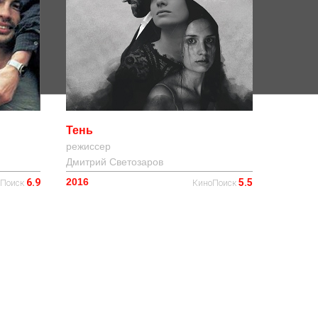
Тень
режиссер
Дмитрий Светозаров
2016
6.9
5.5
оПоиск
КиноПоиск