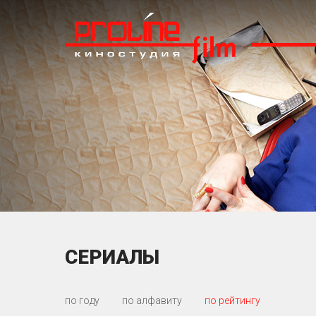
СЕРИАЛЫ
по году
по алфавиту
по рейтингу