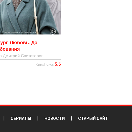
ург. Любовь. До
ебования
ер
Дмитрий Светозаров
5.6
КиноПоиск
|
|
|
СЕРИАЛЫ
НОВОСТИ
СТАРЫЙ САЙТ