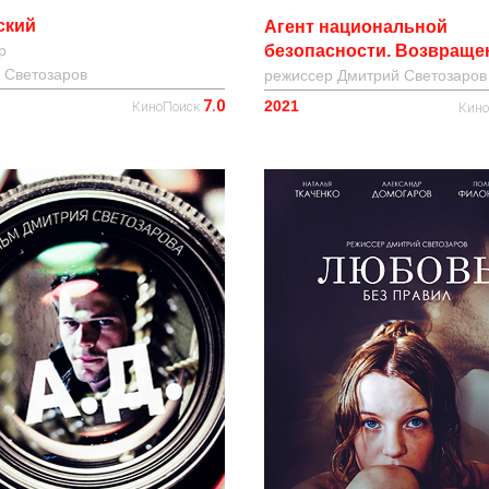
ский
Агент национальной
безопасности. Возвраще
р
 Светозаров
режиссер
Дмитрий Светозаров
2021
7.0
КиноПоиск
Кин