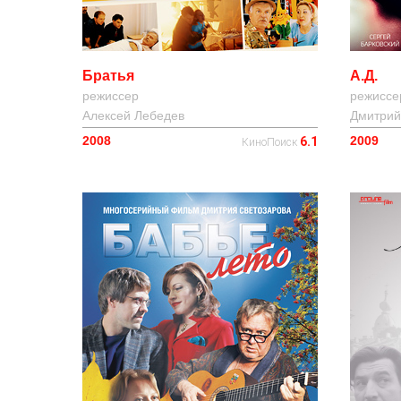
Братья
А.Д.
режиссер
режиссе
Алексей Лебедев
Дмитрий
2008
2009
6.1
КиноПоиск