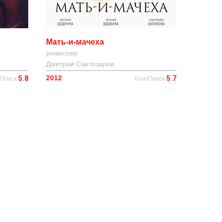
Мать-и-мачеха
режиссер
Дмитрий Светозаров
2012
5.8
5.7
оПоиск
КиноПоиск