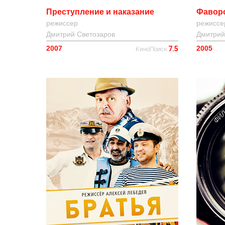
Преступление и наказание
Фавор
режиссер
режиссе
Дмитрий Светозаров
Дмитрий
2007
2005
7.5
КиноПоиск