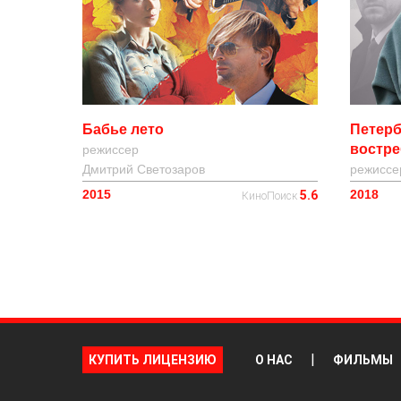
Бабье лето
Петерб
востр
режиссер
Дмитрий Светозаров
режисс
2015
2018
5.6
КиноПоиск
|
КУПИТЬ ЛИЦЕНЗИЮ
О НАС
ФИЛЬМЫ