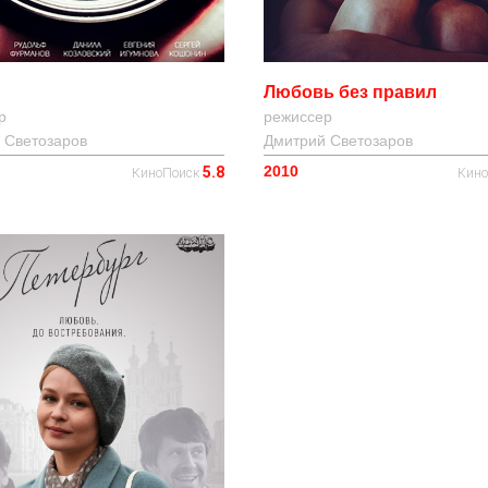
Любовь без правил
р
режиссер
 Светозаров
Дмитрий Светозаров
2010
5.8
КиноПоиск
Кин