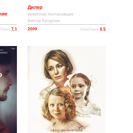
Дилер
ние
режиссер-постановщик
Виктор Бутурлин
2009
6.5
7,1
КиноПоиск
оПоиск