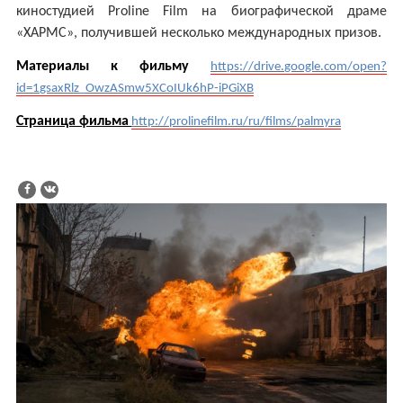
киностудией
Proline
Film
на биографической драме
«ХАРМС», получившей несколько международных призов.
Материалы к фильму
https
://
drive
.
google
.
com
/
open
?
id
=1
gsaxRlz
_
OwzASmw
5
XCoIUk
6
hP
-
iPGiXB
Страница фильма
http://prolinefilm.ru/ru/films/palmyra