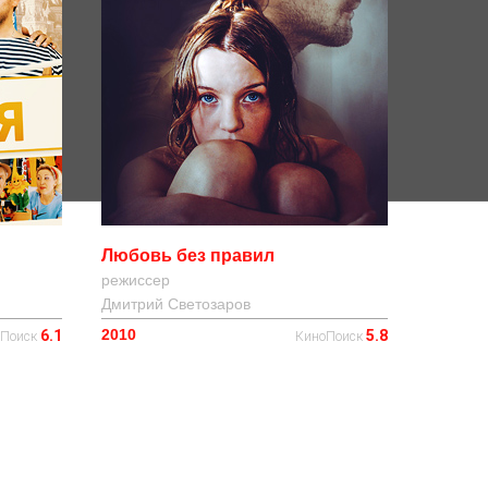
Любовь без правил
режиссер
Дмитрий Светозаров
2010
6.1
5.8
оПоиск
КиноПоиск