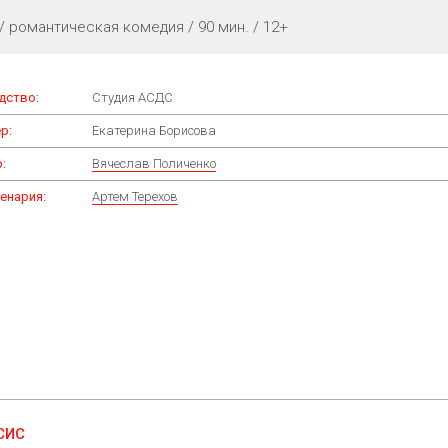
/ романтическая комедия / 90 мин. / 12+
дство:
Студия АСДС
р:
Екатерина Борисова
:
Вячеслав Поличенко
енария:
Артем Терехов
СИС