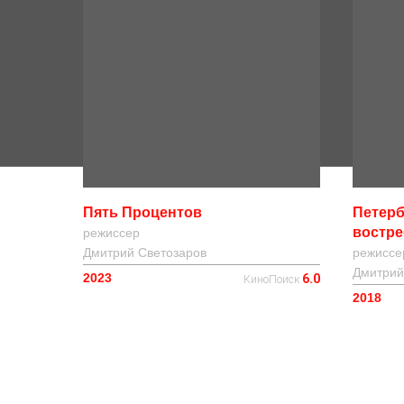
Пять Процентов
Петерб
востр
режиссер
Дмитрий Светозаров
режиссе
Дмитрий
2023
6.0
КиноПоиск
2018