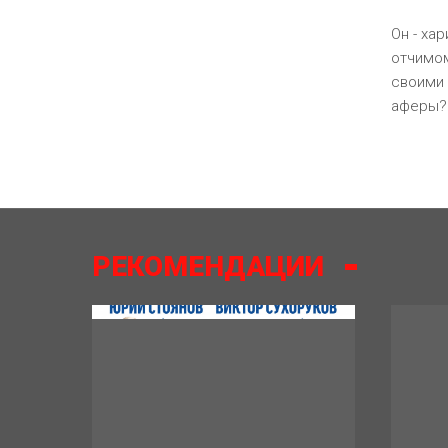
Он - ха
отчимом
своими 
аферы?
РЕКОМЕНДАЦИИ