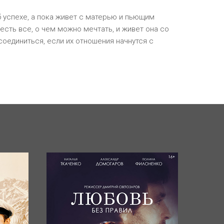
б успехе, а пока живет с матерью и пьющим
есть все, о чем можно мечтать, и живет она со
оединиться, если их отношения начнутся с