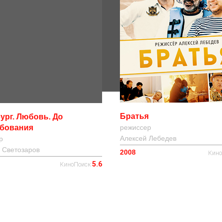
Братья
ург. Любовь. До
ебования
режиссер
Алексей Лебедев
р
 Светозаров
2008
Кин
5.6
КиноПоиск